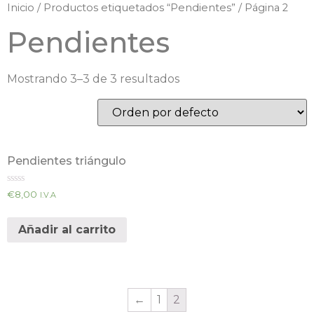
Inicio
/
Productos etiquetados “Pendientes”
/ Página 2
Pendientes
Mostrando 3–3 de 3 resultados
Pendientes triángulo
Valorado
€
8,00
I.V.A
en
0
de
Añadir al carrito
5
←
1
2